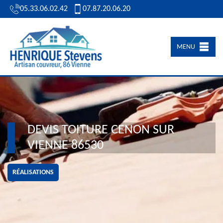
05.33.06.02.42
07.87.20.06.20
MENU
DEVIS TOITURE CENON SUR
VIENNE 86530
RÉALISATIONS