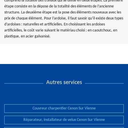
comprend la totalité des travaux qui se divise en deux étapes. La première
étape consiste en la dépose de la totalité des éléments de l’ancienne
structure. La deuxième étape est la pose des éléments nouveaux avec les
prix de chaque élément. Pour l’ardoise, il faut savoir qu’il existe deux types
d’ardoises : naturelles et artificielles. En choisissant les ardoises
artificielles, le coût varie suivant le matériau choisi : en caoutchouc, en
plastique, en acier galvanisé.
Autres services
Couvreur charpentier Cenon Sur Vienne
Réparateur, installateur de velux Cenon Sur Vienne