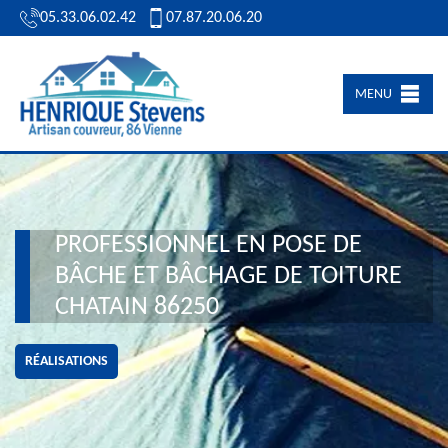
05.33.06.02.42
07.87.20.06.20
MENU
PROFESSIONNEL EN POSE DE
BÂCHE ET BÂCHAGE DE TOITURE
CHATAIN 86250
RÉALISATIONS