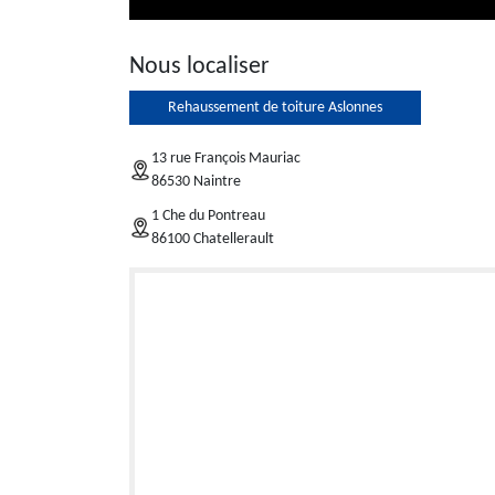
Nous localiser
Rehaussement de toiture Aslonnes
13 rue François Mauriac
86530 Naintre
1 Che du Pontreau
86100 Chatellerault