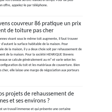
 que vos travaux seront réalisés à temps. Pour de plus
on offre, appelez-le par téléphone.
ens couvreur 86 pratique un prix
t de toiture pas cher
nes vivant sous le même toit augmente, il faut trouver
 d’autant la surface habitable de la maison. Pour
ale de la maison, il y a deux choix soit par rehaussement de
ment de la maison. Pour la société HENRIQUE Stevens
ravaux se calcule généralement au m² et varie selon les
a configuration du toit et les matériaux de couverture. Bien
as cher, elle laisse une marge de négociation aux porteurs
vos projets de rehaussement de
nes et ses environs ?
st un travail immense et qui présente une certaine