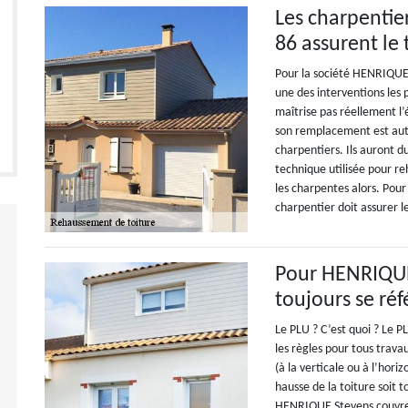
Les charpenti
86 assurent le 
Pour la société HENRIQUE 
une des interventions les p
maîtrise pas réellement l’
son remplacement est auto
charpentiers. Ils auront d
technique utilisée pour re
les charpentes alors. Pour 
charpentier doit assurer le
Pour HENRIQUE 
toujours se ré
Le PLU ? C’est quoi ? Le 
les règles pour tous trava
(à la verticale ou à l’hor
hausse de la toiture soit t
HENRIQUE Stevens couvreu