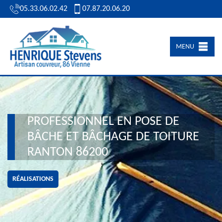
05.33.06.02.42
07.87.20.06.20
MENU
PROFESSIONNEL EN POSE DE
BÂCHE ET BÂCHAGE DE TOITURE
RANTON 86200
RÉALISATIONS