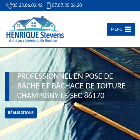
05.33.06.02.42
07.87.20.06.20
MENU
PROFESSIONNEL EN POSE DE
BÂCHE ET BÂCHAGE DE TOITURE
CHAMPIGNY LE SEC 86170
RÉALISATIONS