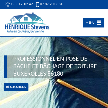
05.33.06.02.42
07.87.20.06.20
MENU
PROFESSIONNEL EN POSE DE
BÂCHE ET BÂCHAGE DE TOITURE
BUXEROLLES 86180
RÉALISATIONS