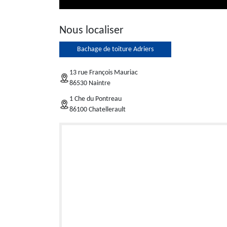
Nous localiser
Bachage de toiture Adriers
13 rue François Mauriac
86530 Naintre
1 Che du Pontreau
86100 Chatellerault