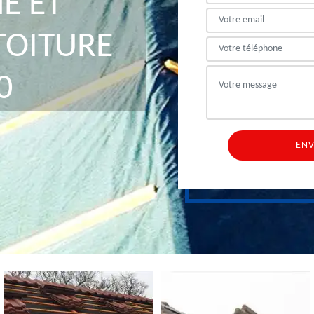
E ET
TOITURE
0