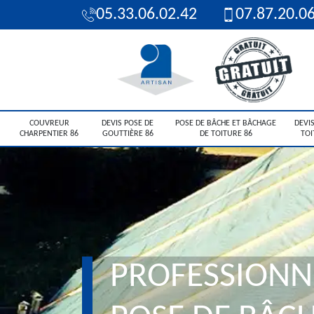
05.33.06.02.42
07.87.20.0
COUVREUR
DEVIS POSE DE
POSE DE BÂCHE ET BÂCHAGE
DEVIS
CHARPENTIER 86
GOUTTIÈRE 86
DE TOITURE 86
TOI
PROFESSIONN