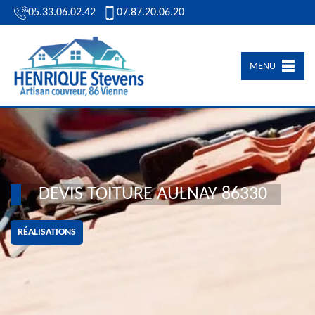
05.33.06.02.42
07.87.20.06.20
MENU
DEVIS TOITURE AULNAY 86330
RÉALISATIONS