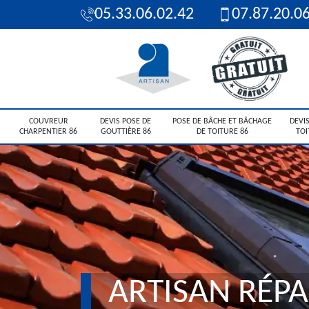
05.33.06.02.42
07.87.20.0
COUVREUR
DEVIS POSE DE
POSE DE BÂCHE ET BÂCHAGE
DEVIS
CHARPENTIER 86
GOUTTIÈRE 86
DE TOITURE 86
TOI
ARTISAN RÉP