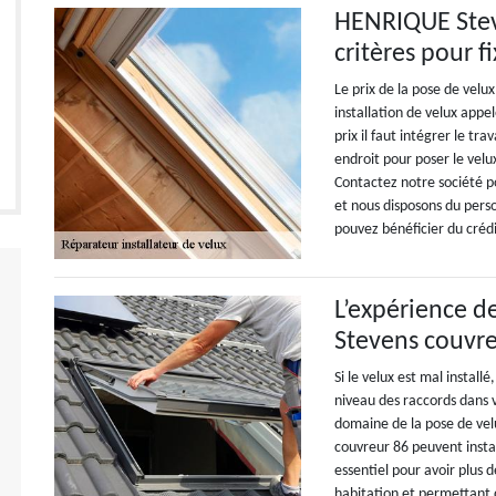
HENRIQUE Stev
critères pour f
Le prix de la pose de velux
installation de velux appe
prix il faut intégrer le tr
endroit pour poser le velux
Contactez notre société p
et nous disposons du perso
pouvez bénéficier du crédi
L’expérience 
Stevens couvre
Si le velux est mal installé
niveau des raccords dans 
domaine de la pose de vel
couvreur 86 peuvent instal
essentiel pour avoir plus 
habitation et permettant 