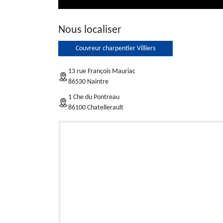
Nous localiser
Couvreur charpentier Villiers
13 rue François Mauriac
86530 Naintre
1 Che du Pontreau
86100 Chatellerault