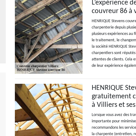
L’expérience d
couvreur 86 à 
HENRIQUE Stevens couvreur
charpenterie depuis plusi
plusieurs expériences au f
le traitement, le changem
la société HENRIQUE Steve
charpentiers sont réputés 
attentes de clients. Cela 
de leur expérience égale
HENRIQUE Stev
gratuitement c
à Villiers et se
Lorsque vous avez des trav
importante pour minimiser
recommandons les services
la charpente (entretien, r