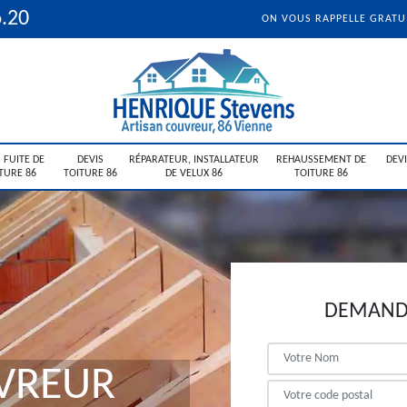
6.20
ON VOUS RAPPELLE GRAT
 FUITE DE
DEVIS
RÉPARATEUR, INSTALLATEUR
REHAUSSEMENT DE
DEV
TURE 86
TOITURE 86
DE VELUX 86
TOITURE 86
DEMANDE
VREUR