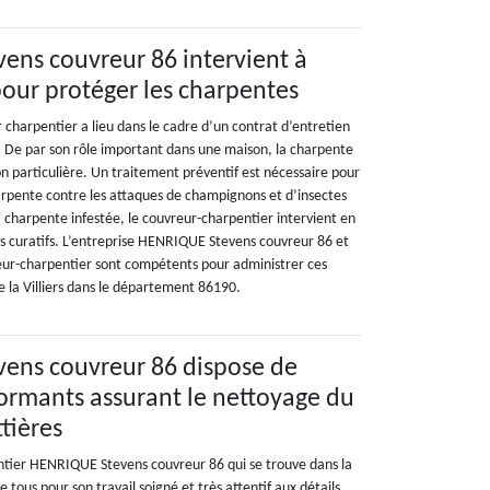
ens couvreur 86 intervient à
our protéger les charpentes
 charpentier a lieu dans le cadre d’un contrat d’entretien
 De par son rôle important dans une maison, la charpente
tion particulière. Un traitement préventif est nécessaire pour
rpente contre les attaques de champignons et d’insectes
 charpente infestée, le couvreur-charpentier intervient en
s curatifs. L’entreprise HENRIQUE Stevens couvreur 86 et
ur-charpentier sont compétents pour administrer ces
de la Villiers dans le département 86190.
ens couvreur 86 dispose de
ormants assurant le nettoyage du
ttières
ntier HENRIQUE Stevens couvreur 86 qui se trouve dans la
de tous pour son travail soigné et très attentif aux détails.