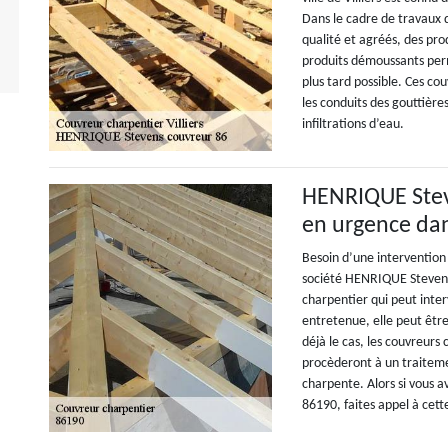
Dans le cadre de travaux d
qualité et agréés, des prod
produits démoussants perm
plus tard possible. Ces co
les conduits des gouttière
infiltrations d’eau.
HENRIQUE Stev
en urgence dans
Besoin d’une intervention
société HENRIQUE Stevens
charpentier qui peut inter
entretenue, elle peut être
déjà le cas, les couvreur
procèderont à un traiteme
charpente. Alors si vous 
86190, faites appel à cett