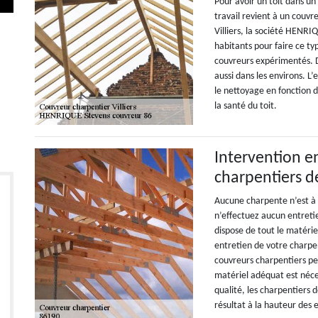
Pour avoir un toit dans un
travail revient à un couvre
Villiers, la société HENR
habitants pour faire ce typ
couvreurs expérimentés. De
aussi dans les environs. L
le nettoyage en fonction d
la santé du toit.
Intervention e
charpentiers 
Aucune charpente n’est à l
n’effectuez aucun entreti
dispose de tout le matéri
entretien de votre charpent
couvreurs charpentiers pe
matériel adéquat est néces
qualité, les charpentiers 
résultat à la hauteur des 