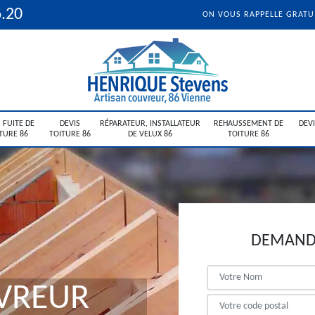
6.20
ON VOUS RAPPELLE GRAT
 FUITE DE
DEVIS
RÉPARATEUR, INSTALLATEUR
REHAUSSEMENT DE
DEV
TURE 86
TOITURE 86
DE VELUX 86
TOITURE 86
DEMANDE
VREUR