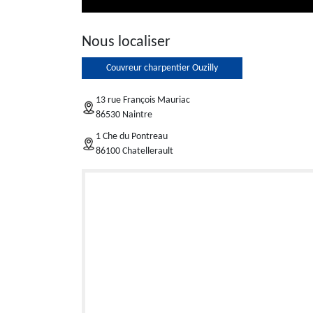
Nous localiser
Couvreur charpentier Ouzilly
13 rue François Mauriac
86530 Naintre
1 Che du Pontreau
86100 Chatellerault